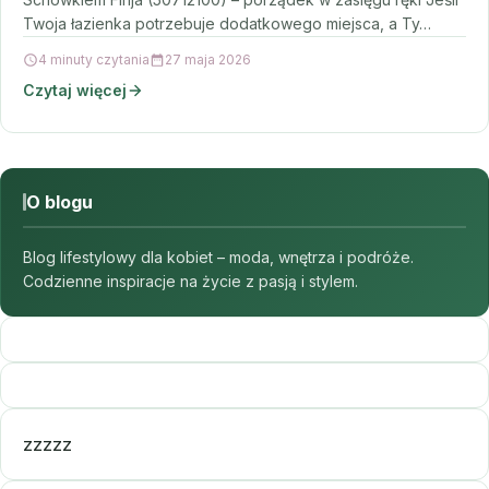
Twoja łazienka potrzebuje dodatkowego miejsca, a Ty…
4 minuty czytania
27 maja 2026
Czytaj więcej
O blogu
Blog lifestylowy dla kobiet – moda, wnętrza i podróże.
Codzienne inspiracje na życie z pasją i stylem.
zzzzz