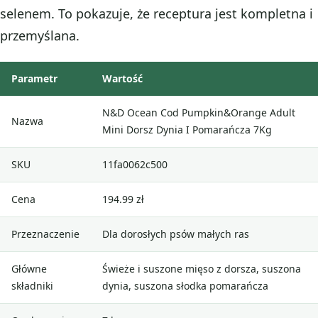
selenem. To pokazuje, że receptura jest kompletna i
przemyślana.
Parametr
Wartość
N&D Ocean Cod Pumpkin&Orange Adult
Nazwa
Mini Dorsz Dynia I Pomarańcza 7Kg
SKU
11fa0062c500
Cena
194.99 zł
Przeznaczenie
Dla dorosłych psów małych ras
Główne
Świeże i suszone mięso z dorsza, suszona
składniki
dynia, suszona słodka pomarańcza