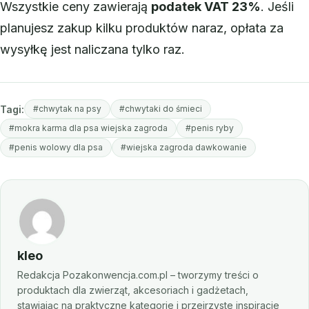
Wszystkie ceny zawierają
podatek VAT 23%
. Jeśli
planujesz zakup kilku produktów naraz, opłata za
wysyłkę jest naliczana tylko raz.
Tagi:
#chwytak na psy
#chwytaki do śmieci
#mokra karma dla psa wiejska zagroda
#penis ryby
#penis wolowy dla psa
#wiejska zagroda dawkowanie
kleo
Redakcja Pozakonwencja.com.pl – tworzymy treści o
produktach dla zwierząt, akcesoriach i gadżetach,
stawiając na praktyczne kategorie i przejrzyste inspiracje