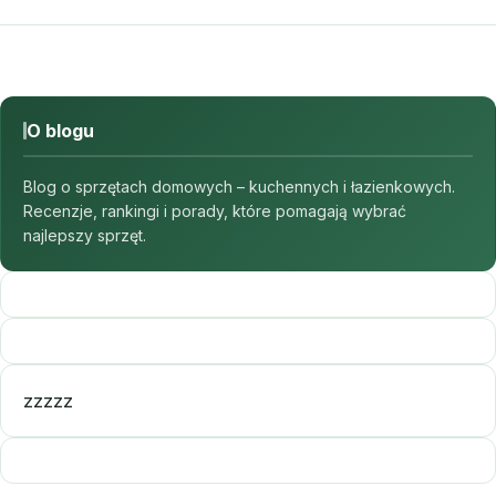
O blogu
Blog o sprzętach domowych – kuchennych i łazienkowych.
Recenzje, rankingi i porady, które pomagają wybrać
najlepszy sprzęt.
zzzzz