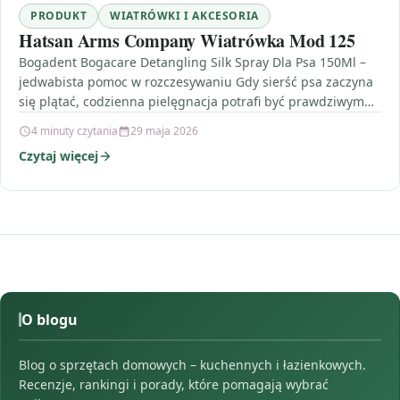
PRODUKT
WIATRÓWKI I AKCESORIA
Hatsan Arms Company Wiatrówka Mod 125
Bogadent Bogacare Detangling Silk Spray Dla Psa 150Ml –
jedwabista pomoc w rozczesywaniu Gdy sierść psa zaczyna
się plątać, codzienna pielęgnacja potrafi być prawdziwym…
4 minuty czytania
29 maja 2026
Czytaj więcej
O blogu
Blog o sprzętach domowych – kuchennych i łazienkowych.
Recenzje, rankingi i porady, które pomagają wybrać