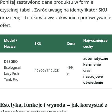
Poniżej zestawiono dane produktu w formie
czytelnej tabeli. Zwróć uwagę na identyfikator SKU
oraz cenę – to ułatwia wyszukiwanie i porównywanie
ofert.
Model /
Najważniejsze
SKU
Cena
Nazwa
cechy
automatyczne
DESGEO
karmienie
Ecological
499
46e00a745d28
oraz
Lazy Fish
zł
nastrojowe
Tank Pro
oświetlenie
Estetyka, funkcje i wygoda – jak korzystać z
akwarium z automatyzacją