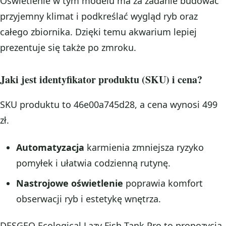
Oświetlenie w tym modelu ma za zadanie budować
przyjemny klimat i podkreślać wygląd ryb oraz
całego zbiornika. Dzięki temu akwarium lepiej
prezentuje się także po zmroku.
Jaki jest identyfikator produktu (SKU) i cena?
SKU produktu to 46e00a745d28, a cena wynosi 499
zł.
Automatyzacja
karmienia zmniejsza ryzyko
pomyłek i ułatwia codzienną rutynę.
Nastrojowe oświetlenie
poprawia komfort
obserwacji ryb i estetykę wnętrza.
DESGEO Ecological Lazy Fish Tank Pro to propozycja