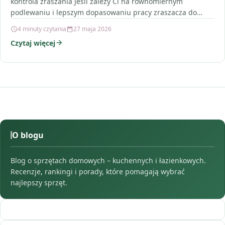
kontrola zraszania Jeśli zależy Ci na równomiernym
podlewaniu i lepszym dopasowaniu pracy zraszacza do…
4 minuty czytania
27 maja 2026
Czytaj więcej
O blogu
Blog o sprzętach domowych – kuchennych i łazienkowych.
Recenzje, rankingi i porady, które pomagają wybrać
najlepszy sprzęt.