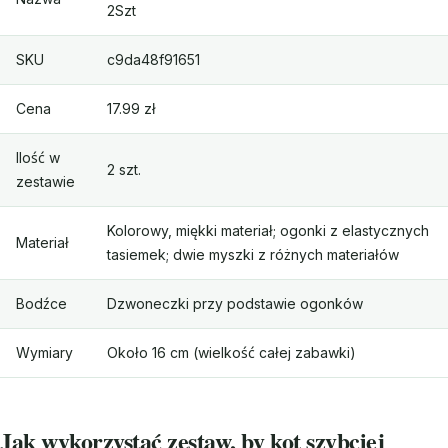
2Szt
SKU
c9da48f91651
Cena
17.99 zł
Ilość w
2 szt.
zestawie
Kolorowy, miękki materiał; ogonki z elastycznych
Materiał
tasiemek; dwie myszki z różnych materiałów
Bodźce
Dzwoneczki przy podstawie ogonków
Wymiary
Około 16 cm (wielkość całej zabawki)
Jak wykorzystać zestaw, by kot szybciej