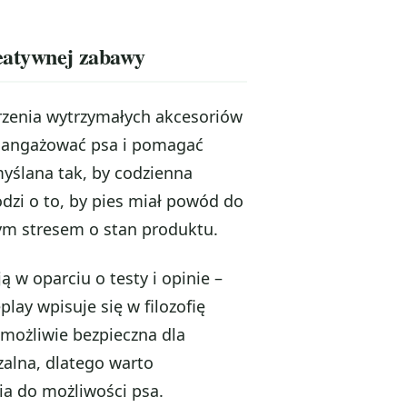
eatywnej zabawy
rzenia wytrzymałych akcesoriów
ie angażować psa i pomagać
yślana tak, by codzienna
odzi o to, by pies miał powód do
łym stresem o stan produktu.
 w oparciu o testy i opinie –
lay wpisuje się w filozofię
 możliwie bezpieczna dla
zalna, dlatego warto
ia do możliwości psa.