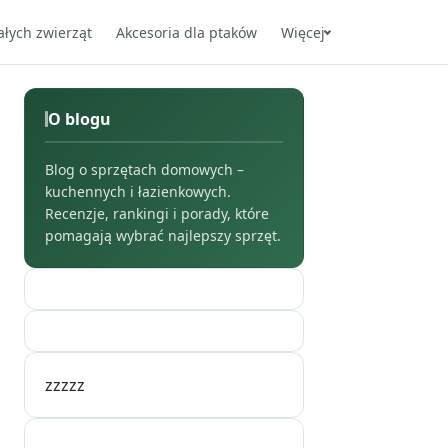
ałych zwierząt
Akcesoria dla ptaków
Więcej
O blogu
Blog o sprzętach domowych –
kuchennych i łazienkowych.
Recenzje, rankingi i porady, które
pomagają wybrać najlepszy sprzęt.
zzzzz