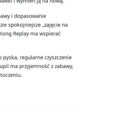
abawki i wymień ją na nową.
abawy i dopasowanie
ie spokojniejsze „zajęcie na
. Kong Replay ma wspierać
o pyska, regularne czyszczenie
upil ma przyjemność z zabawy,
otoczeniu.