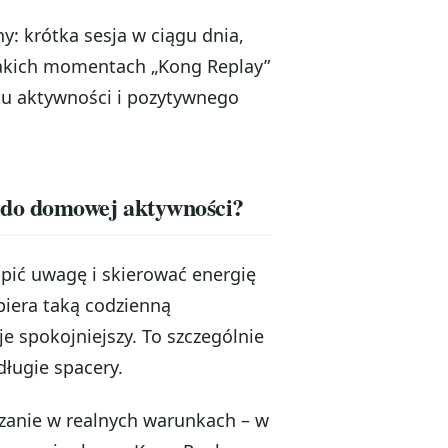
y: krótka sesja w ciągu dnia,
akich momentach „Kong Replay”
ku aktywności i pozytywnego
 do domowej aktywności?
upić uwagę i skierować energię
piera taką codzienną
e spokojniejszy. To szczególnie
długie spacery.
zanie w realnych warunkach – w