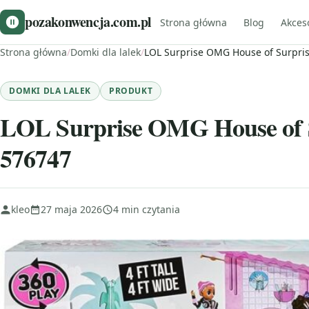
pozakonwencja.com.pl
Strona główna
Blog
Akces
Strona główna
/
Domki dla lalek
/
LOL Surprise OMG House of Surpris
DOMKI DLA LALEK
PRODUKT
LOL Surprise OMG House of S
576747
kleo
27 maja 2026
4 min czytania