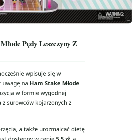
e Młode Pędy Leszczyny Z
dnocześnie wpisuje się w
ić uwagę na
Ham Stake Młode
ozycja w formie wygodnej
 z surowców kojarzonych z
rzęcia, a także urozmaicać dietę
est dostępny w cenie
5.5 zł
, a