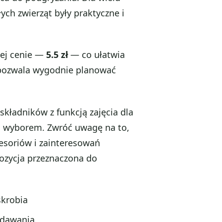
ych zwierząt były praktyczne i
nej cenie —
5.5 zł
— co ułatwia
ozwala wygodnie planować
składników z funkcją zajęcia dla
ym wyborem. Zwróć uwagę na to,
cesoriów i zainteresowań
pozycja przeznaczona do
skrobia
odawania