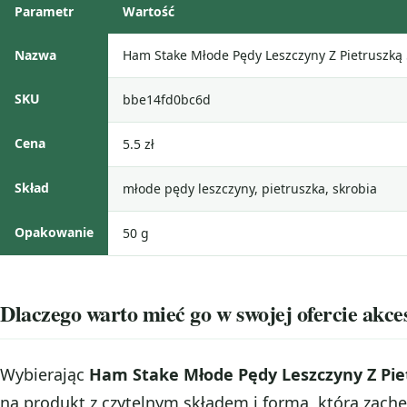
Parametr
Wartość
Nazwa
Ham Stake Młode Pędy Leszczyny Z Pietruszką 
SKU
bbe14fd0bc6d
Cena
5.5 zł
Skład
młode pędy leszczyny, pietruszka, skrobia
Opakowanie
50 g
Dlaczego warto mieć go w swojej ofercie akc
Wybierając
Ham Stake Młode Pędy Leszczyny Z Pie
na produkt z czytelnym składem i formą, która zachę