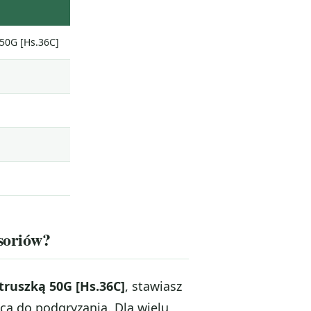
50G [Hs.36C]
esoriów?
truszką 50G [Hs.36C]
, stawiasz
ca do podgryzania. Dla wielu