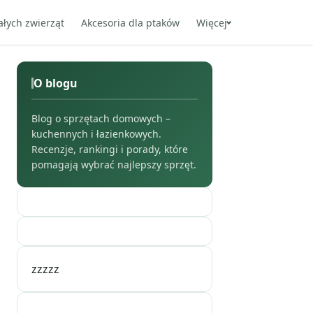
ałych zwierząt
Akcesoria dla ptaków
Więcej
O blogu
Blog o sprzętach domowych –
kuchennych i łazienkowych.
Recenzje, rankingi i porady, które
pomagają wybrać najlepszy sprzęt.
zzzzz