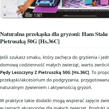
Naturalna przekąska dla gryzoni: Ham Stak
Pietruszką 50G [Hs.36C]
Jeśli szukasz smaku, który zachęca do gryzienia i je
domową codzienność małych zwierząt, warto zwróc
Pędy Leszczyny Z Pietruszką 50G [Hs.36C]
. To prop
przekąski/akcesorium do podgryzania, przygotowana
naturalnym żywieniem i aktywnością gryzoń.
W praktyce takie dodatki mogą wspierać zajęcie zwie
w ramach akcesoriów dla małych zwierząt. Produkt j