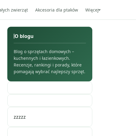
ałych zwierząt
Akcesoria dla ptaków
Więcej
O blogu
Blog o sprzętach domowych –
kuchennych i łazienkowych.
Recenzje, rankingi i porady, które
pomagają wybrać najlepszy sprzęt.
zzzzz