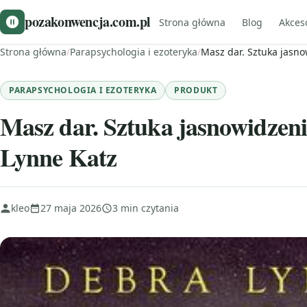
pozakonwencja.com.pl
Strona główna
Blog
Akces
Strona główna
/
Parapsychologia i ezoteryka
/
Masz dar. Sztuka jasno
PARAPSYCHOLOGIA I EZOTERYKA
PRODUKT
Masz dar. Sztuka jasnowidzeni
Lynne Katz
kleo
27 maja 2026
3 min czytania