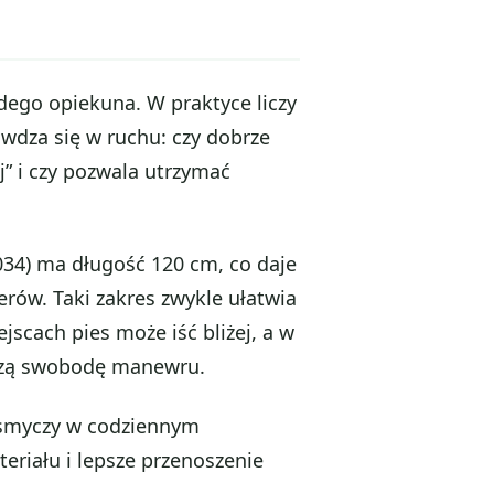
dego opiekuna. W praktyce liczy
rawdza się w ruchu: czy dobrze
ej” i czy pozwala utrzymać
4) ma długość 120 cm, co daje
rów. Taki zakres zwykle ułatwia
scach pies może iść bliżej, a w
kszą swobodę manewru.
smyczy w codziennym
eriału i lepsze przenoszenie