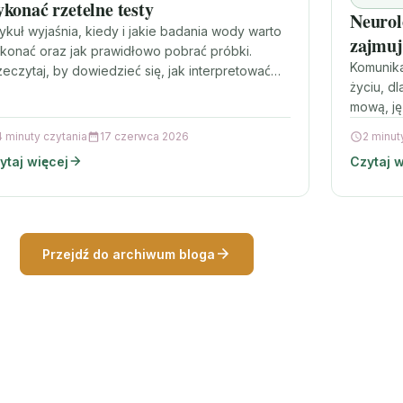
konać rzetelne testy
Neurol
tykuł wyjaśnia, kiedy i jakie badania wody warto
zajmuje
konać oraz jak prawidłowo pobrać próbki.
zastos
Komunik
zeczytaj, by dowiedzieć się, jak interpretować
życiu, d
iki i jakie kroki…
mową, ję
wpływać
4 minuty czytania
17 czerwca 2026
2 minut
dzieci,…
ytaj więcej
Czytaj w
Przejdź do archiwum bloga