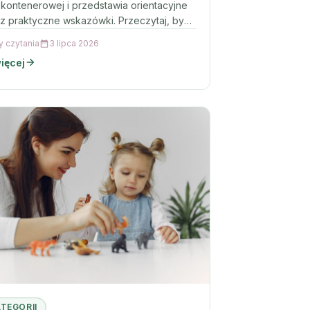
 kontenerowej i przedstawia orientacyjne
z praktyczne wskazówki. Przeczytaj, by
eć się, jak obniżyć koszty i…
y czytania
3 lipca 2026
ięcej
ATEGORII