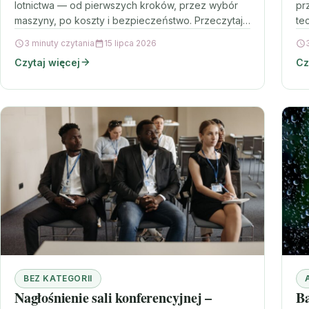
lotnictwa — od pierwszych kroków, przez wybór
pr
maszyny, po koszty i bezpieczeństwo. Przeczytaj,
te
jeśli rozważasz zakup lub chcesz rozpocząć…
Pr
3 minuty czytania
15 lipca 2026
ró
Czytaj więcej
Cz
BEZ KATEGORII
Nagłośnienie sali konferencyjnej –
Ba