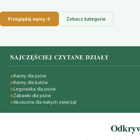
Przeglądaj wpisy
Zobacz kategorie
NAJCZĘŚCIEJ CZYTANE DZIAŁY
Karmy dla psów
Karmy dla kotów
Legowiska dla psów
Zabawki dla psów
Akcesoria dla małych zwierząt
Odkrywa