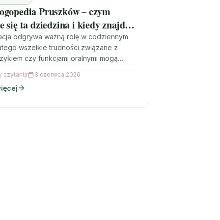
ogopedia Pruszków – czym
 się ta dziedzina i kiedy znajduje
owanie?
acja odgrywa ważną rolę w codziennym
latego wszelkie trudności związane z
zykiem czy funkcjami oralnymi mogą
 na komfort funkcjonowania zarówno
y czytania
3 czerwca 2026
ięcej