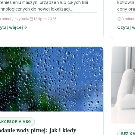
zeniesieniu maszyn, urządzeń lub całych linii
kotłowni
chnologicznych do nowej lokalizacji.
ceny ora
zedsiębiorstwa decydują się na takie działania z
dowiedzi
3 minuty czytania
13 lipca 2026
3 minut
żnych…
ytaj więcej
Czytaj w
AKCESORIA ASG
danie wody pitnej: jak i kiedy
BEZ K