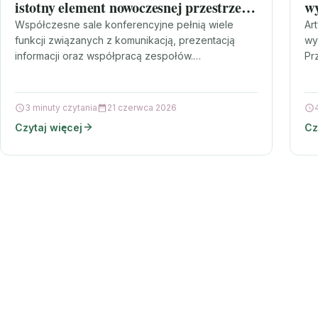
istotny element nowoczesnej przestrzeni
wy
biznesowej
Współczesne sale konferencyjne pełnią wiele
Ar
funkcji związanych z komunikacją, prezentacją
wy
informacji oraz współpracą zespołów.
Pr
Organizowane są w nich spotkania zarządu,
wyn
szkolenia, prezentacje dla klientów,…
3 minuty czytania
21 czerwca 2026
Czytaj więcej
Cz