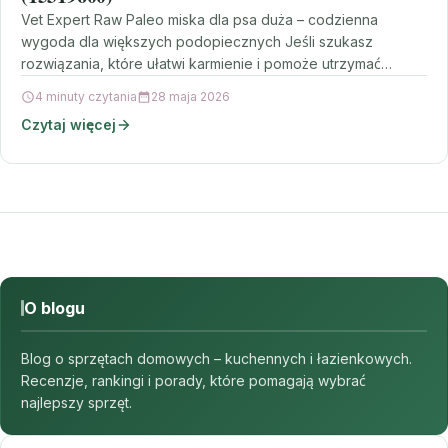
Vet Expert Raw Paleo miska dla psa duża – codzienna
wygoda dla większych podopiecznych Jeśli szukasz
rozwiązania, które ułatwi karmienie i pomoże utrzymać
porządek…
4 minuty czytania
28 maja 2026
Czytaj więcej
O blogu
Blog o sprzętach domowych – kuchennych i łazienkowych.
Recenzje, rankingi i porady, które pomagają wybrać
najlepszy sprzęt.