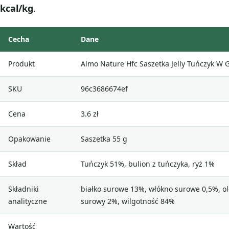
kcal/kg
.
Cecha
Dane
Produkt
Almo Nature Hfc Saszetka Jelly Tuńczyk W 
SKU
96c3686674ef
Cena
3.6 zł
Opakowanie
Saszetka 55 g
Skład
Tuńczyk 51%, bulion z tuńczyka, ryż 1%
Składniki
białko surowe 13%, włókno surowe 0,5%, ole
analityczne
surowy 2%, wilgotność 84%
Wartość