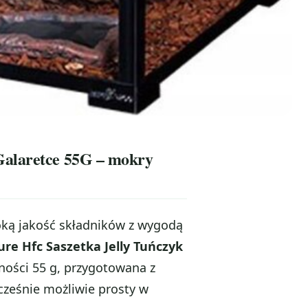
Galaretce 55G – mokry
soką jakość składników z wygodą
re Hfc Saszetka Jelly Tuńczyk
ności 55 g, przygotowana z
ocześnie możliwie prosty w