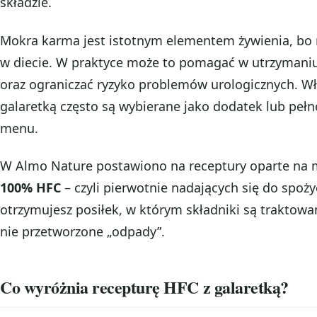
składzie.
Mokra karma jest istotnym elementem żywienia, bo 
w diecie. W praktyce może to pomagać w utrzyman
oraz ograniczać ryzyko problemów urologicznych. Wła
galaretką często są wybierane jako dodatek lub peł
menu.
W Almo Nature postawiono na receptury oparte na m
100% HFC
– czyli pierwotnie nadających się do spożyc
otrzymujesz posiłek, w którym składniki są traktowa
nie przetworzone „odpady”.
Co wyróżnia recepturę HFC z galaretką?