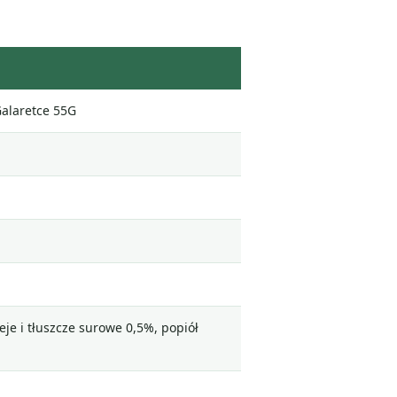
Galaretce 55G
je i tłuszcze surowe 0,5%, popiół