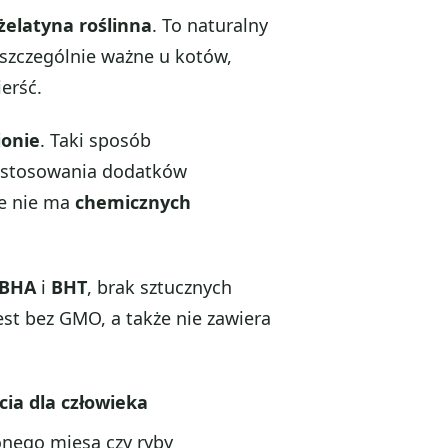
żelatyna roślinna
. To naturalny
 szczególnie ważne u kotów,
ierść.
ionie
. Taki sposób
ę stosowania dodatków
ie nie ma
chemicznych
BHA
i
BHT
, brak sztucznych
st bez GMO, a także nie zawiera
cia dla człowieka
onego mięsa czy ryby