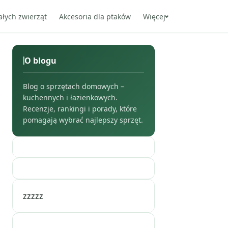
ałych zwierząt
Akcesoria dla ptaków
Więcej
O blogu
Blog o sprzętach domowych –
kuchennych i łazienkowych.
Recenzje, rankingi i porady, które
pomagają wybrać najlepszy sprzęt.
zzzzz