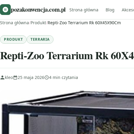
pozakonwencja.com.pl
Strona główna
Blog
Akces
Strona główna
/
Produkt
/
Repti-Zoo Terrarium Rk 60X45X90Cm
PRODUKT
TERRARIA
Repti-Zoo Terrarium Rk 60
kleo
25 maja 2026
4 min czytania