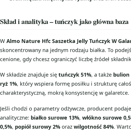
Skład i analityka – tuńczyk jako główna baza
W
Almo Nature Hfc Saszetka Jelly Tuńczyk W Gala
skoncentrowany na jednym rodzaju białka. To podej
cenione, gdy chcesz ograniczyć liczbę źródeł składni
W składzie znajduje się
tuńczyk 51%
, a także
bulion
ryż 1%
, który wspiera formę posiłku i strukturę cał
charakterystyczną, mokrą konsystencję w galaretce.
Jeśli chodzi o parametry odżywcze, producent podaj
analityczne:
białko surowe 13%
,
włókno surowe 0,
0,5%
,
popiół surowy 2%
oraz
wilgotność 84%
. Wart