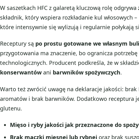
W saszetkach HFC z galaretą kluczową rolę odgrywa
składnik, który wspiera rozkładanie kul włosowych –
które intensywnie się wylizują i regularnie połykają s
Receptury są
po prostu gotowane we własnym bul
przygotowania ma znaczenie, bo ogranicza potrzeb
technologicznych. Producent podkreśla, że w składz
konserwantów
ani
barwników spożywczych
.
Warto też zwrócić uwagę na deklaracje jakości: brak
aromatów i brak barwników. Dodatkowo receptura je
glutenu.
Mięso i ryby jakości jak przeznaczone do spoży
Brak mączki mięsnej lub rybnej
oraz brak susz