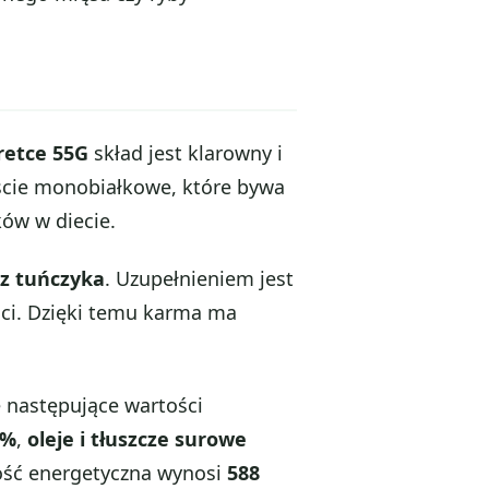
retce 55G
skład jest klarowny i
ście monobiałkowe, które bywa
ków w diecie.
 z tuńczyka
. Uzupełnieniem jest
ości. Dzięki temu karma ma
e następujące wartości
5%
,
oleje i tłuszcze surowe
ość energetyczna wynosi
588