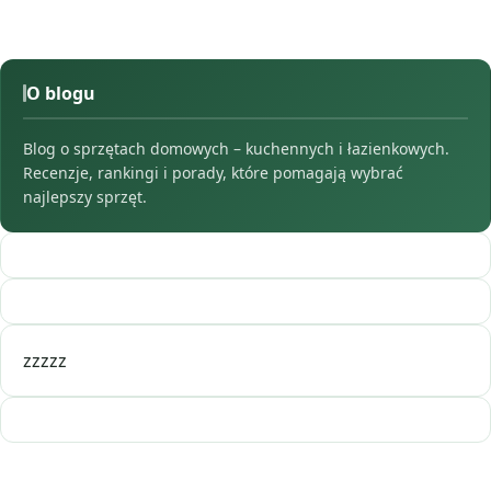
O blogu
Blog o sprzętach domowych – kuchennych i łazienkowych.
Recenzje, rankingi i porady, które pomagają wybrać
najlepszy sprzęt.
zzzzz