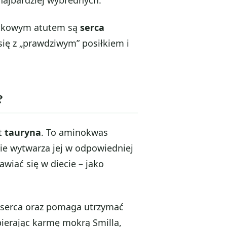
najbardziej wybrednych.
atkowym atutem są
serca
 się z „prawdziwym” posiłkiem i
?
st
tauryna
. To aminokwas
ie wytwarza jej w odpowiedniej
awiać się w diecie – jako
u serca oraz pomaga utrzymać
bierając karmę mokrą Smilla,