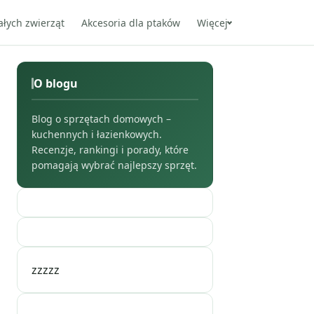
ałych zwierząt
Akcesoria dla ptaków
Więcej
O blogu
Blog o sprzętach domowych –
kuchennych i łazienkowych.
Recenzje, rankingi i porady, które
pomagają wybrać najlepszy sprzęt.
zzzzz