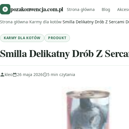
pozakonwencja.com.pl
Strona główna
Blog
Akces
Strona główna
/
Karmy dla kotów
/
Smilla Delikatny Drób Z Sercami 
KARMY DLA KOTÓW
PRODUKT
Smilla Delikatny Drób Z Ser
kleo
26 maja 2026
5 min czytania