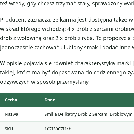
też wtedy, gdy chcesz trzymać stały, sprawdzony wa
Producent zaznacza, że karma jest dostępna także w
w skład którego wchodzą: 4 x drób z sercami drobiowy
drób z wołowiną oraz 2 x drób z rybą. To propozycja d
jednocześnie zachować ulubiony smak i dodać inne w
W opisie pojawia się również charakterystyka marki 
takiej, która ma być dopasowana do codziennego żyw
odżywczych w sposób przemyślany.
Cecha
Dane
Nazwa
Smilla Delikatny Drób Z Sercami Drobiowym
SKU
107f3907f1cb