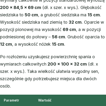
Wymiary całkowite w pozycji standardowej wynoszą
200 x 84,5 x 69 cm
(dł. x szer. x wys.). Głębokość
siedziska to
50 cm
, a grubość siedziska ma
15 cm
.
Wysokość siedziska nad ziemią to
32 cm
. Oparcie w
pozycji pionowej ma wysokość
69 cm
, a w pozycji
podniesionej do połowy –
56 cm
. Grubość oparcia to
12 cm
, a wysokość nóżek
15 cm
.
Po rozłożeniu uzyskujesz powierzchnię spania o
wymiarach całkowitych
200 x 100 x 32 cm
(dł. x
szer. x wys.). Taka wielkość ułatwia wygodny sen,
szczególnie gdy potrzebujesz miejsca dla dwóch
osób.
Parametr
Wartość