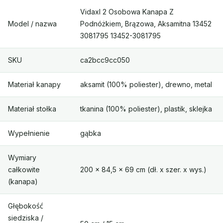
Vidaxl 2 Osobowa Kanapa Z
Model / nazwa
Podnóżkiem, Brązowa, Aksamitna 13452
3081795 13452-3081795
SKU
ca2bcc9cc050
Materiał kanapy
aksamit (100% poliester), drewno, metal
Materiał stołka
tkanina (100% poliester), plastik, sklejka
Wypełnienie
gąbka
Wymiary
całkowite
200 x 84,5 x 69 cm (dł. x szer. x wys.)
(kanapa)
Głębokość
siedziska /