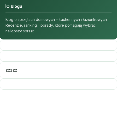
O blogu
Blog o sprzętach domowych – kuchennych i łazienkowych.
Recenzje, rankingi i porady, które pomagają wybrać
najlepszy sprzęt.
zzzzz