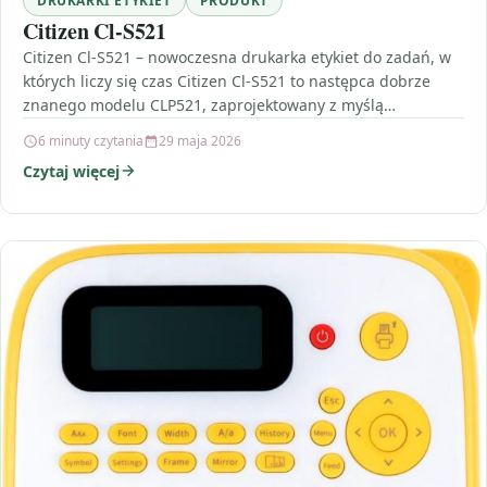
DRUKARKI ETYKIET
PRODUKT
Citizen Cl-S521
Citizen Cl-S521 – nowoczesna drukarka etykiet do zadań, w
których liczy się czas Citizen Cl-S521 to następca dobrze
znanego modelu CLP521, zaprojektowany z myślą…
6 minuty czytania
29 maja 2026
Czytaj więcej