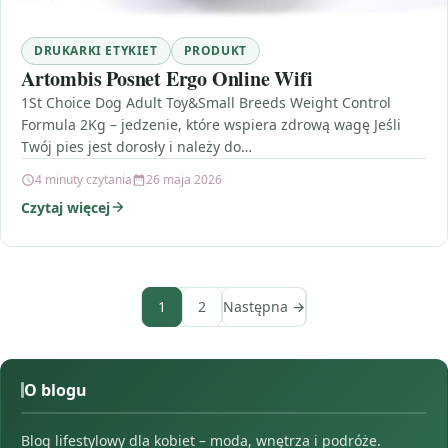
DRUKARKI ETYKIET
PRODUKT
Artombis Posnet Ergo Online Wifi
1St Choice Dog Adult Toy&Small Breeds Weight Control
Formula 2Kg – jedzenie, które wspiera zdrową wagę Jeśli
Twój pies jest dorosły i należy do…
4 minuty czytania
26 maja 2026
Czytaj więcej
1
2
Następna →
O blogu
Blog lifestylowy dla kobiet – moda, wnętrza i podróże.