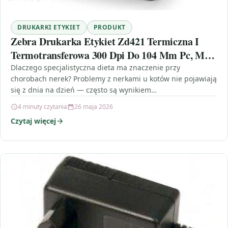
DRUKARKI ETYKIET
PRODUKT
Zebra Drukarka Etykiet Zd421 Termiczna I
Termotransferowa 300 Dpi Do 104 Mm Pc, Mac
Usb, Bluetooth Btle
Dlaczego specjalistyczna dieta ma znaczenie przy
chorobach nerek? Problemy z nerkami u kotów nie pojawiają
się z dnia na dzień — często są wynikiem…
4 minuty czytania
26 maja 2026
Czytaj więcej