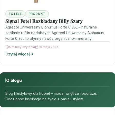
FOTELE
PRODUKT
Signal Fotel Rozkładany Billy Szary
Agrecol Uniwersalny Biohumus Forte 0,35L – naturalne
zasilanie roślin ozdobnych Agrecol Uniwersalny Biohumus
Forte 0,35L to płynny nawóz organiczno-mineralny
stworzony z myślą o roślinach…
5 minuty czytania
25 maja 2026
Czytaj więcej
O blogu
Blog lifestylowy dla kobiet – moda, wnętrza i podróże.
Codzienne inspiracje na życie z pasją i stylem.