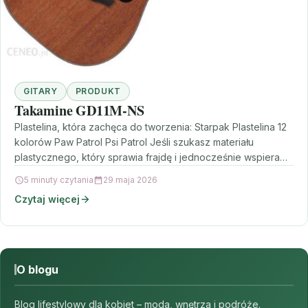
GITARY
PRODUKT
Takamine GD11M-NS
Plastelina, która zachęca do tworzenia: Starpak Plastelina 12
kolorów Paw Patrol Psi Patrol Jeśli szukasz materiału
plastycznego, który sprawia frajdę i jednocześnie wspiera
rozwój…
5 minuty czytania
29 maja 2026
Czytaj więcej
O blogu
Blog lifestylowy dla kobiet – moda, wnętrza i podróże.