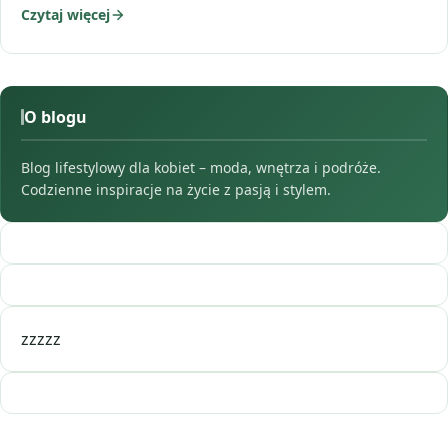
Czytaj więcej
O blogu
Blog lifestylowy dla kobiet – moda, wnętrza i podróże.
Codzienne inspiracje na życie z pasją i stylem.
zzzzz