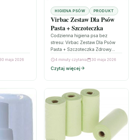
e tylko
e też
HIGIENA PSÓW
PRODUKT
Virbac Zestaw Dla Psów
Pasta + Szczoteczka
Codzienna higiena psa bez
stresu: Virbac Zestaw Dla Psów
Pasta + Szczoteczka Zdrowy
uśmiech i świeży oddech to nie
30 maja 2026
4 minuty czytania
30 maja 2026
tylko kwestia komfortu dla
Czytaj więcej
domowników,…