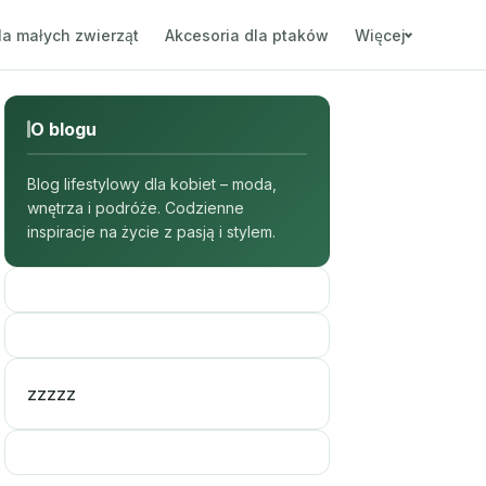
la małych zwierząt
Akcesoria dla ptaków
Więcej
O blogu
Blog lifestylowy dla kobiet – moda,
wnętrza i podróże. Codzienne
inspiracje na życie z pasją i stylem.
zzzzz