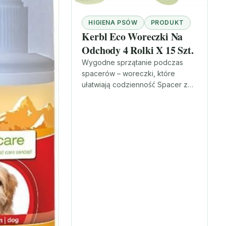
HIGIENA PSÓW
PRODUKT
Kerbl Eco Woreczki Na
Odchody 4 Rolki X 15 Szt.
Wygodne sprzątanie podczas
spacerów – woreczki, które
ułatwiają codzienność Spacer z
psem to codzienna przyjemność,
ale też obowiązek dbania o
czystość. Właśnie dlatego warto…