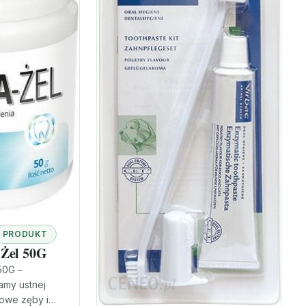
PRODUKT
 Żel 50G
50G –
amy ustnej
owe zęby i