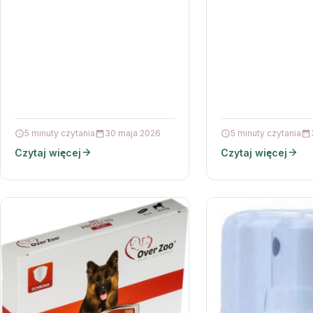
świeży oddech to ni
uzupełnienia codziennej…
kwestia komfortu, al
codzienna…
5 minuty czytania
30 maja 2026
5 minuty czytania
Czytaj więcej
Czytaj więcej