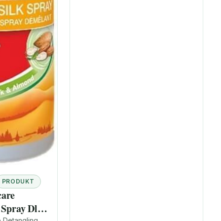
PRODUKT
care
 Spray Dla
 Detangling