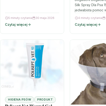
Psa 150Ml
Silk Spray Dla Psa 1
jedwabista pomoc 
rozczesywaniu Gdy 
5 minuty czytania
30 maja 2026
4 minuty czytania
zaczyna się plątać,
Czytaj więcej
Czytaj więcej
pielęgnacja potrafi 
prawdziwym…
HIGIENA PSÓW
PRODUKT