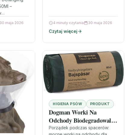
50Ml –
w
sierść psa
30 maja 2026
4 minuty czytania
30 maja 2026
 codzienna
Czytaj więcej
być
HIGIENA PSÓW
PRODUKT
Dogman Worki Na
Odchody Biodegradowalne
Zielone 60Szt
Porządek podczas spacerów:
mocne worki na odchody dla