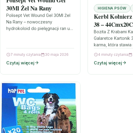
Polisept Vet Wound Gel
30Ml Żel Na Rany
HIGIENA PSÓW
Kerbl Kołnier
Polisept Vet Wound Gel 30Ml Żel
Na Rany – nowoczesny
38 – 44Cmx20C
hydrokoloid do pielęgnacji ran u
Bozita Z Krabami K
zwierząt Gdy na skórze Twojego
Galaretce Kartonik
pupila pojawia się rana,…
karma, która stawia 
szukasz mokrej karm
7 minuty czytania
30 maja 2026
4 minuty czytania
która łączy wyrazis
Czytaj więcej
Czytaj więcej