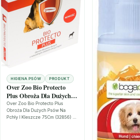
HIGIENA PSÓW
PRODUKT
Over Zoo Bio Protecto
Plus Obroża Dla Dużych
Psów Na Pchły I Kleszcze
Over Zoo Bio Protecto Plus
Obroża Dla Dużych Psów Na
75Cm (32856)
Pchły I Kleszcze 75Cm (32856) –
naturalna ochrona na co dzień
Jeśli szukasz rozwiązania,…