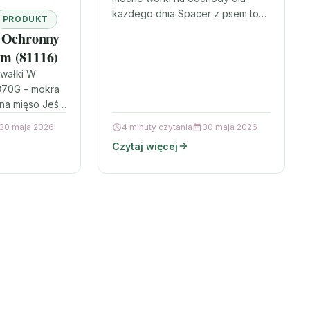
każdego dnia Spacer z psem to
PRODUKT
codzienność, a higiena to
z Ochronny
podstawa. Dogman Worki Na
m (81116)
Odchody Biodegradowalne…
awałki W
 370G – mokra
na mięso Jeśli
y dla kota,
30 maja 2026
4 minuty czytania
30 maja 2026
ty…
Czytaj więcej