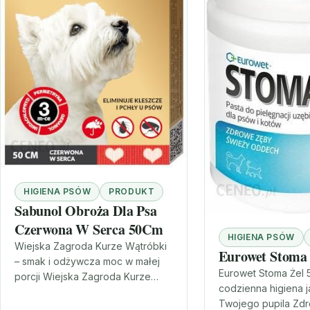
HIGIENA PSÓW
PRODUKT
Sabunol Obroża Dla Psa
Czerwona W Serca 50Cm
HIGIENA PSÓW
Wiejska Zagroda Kurze Wątróbki
Eurowet Stoma
– smak i odżywcza moc w małej
Eurowet Stoma Żel 
porcji Wiejska Zagroda Kurze
codzienna higiena j
Wątróbki to propozycja dla
Twojego pupila Zdr
opiekunów, którzy szukają