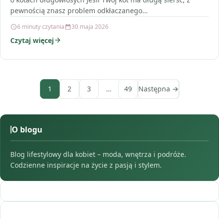
pewnością znasz problem odkłaczanego…
6 minuty czytania
30 maja 2026
Czytaj więcej
1
2
3
…
49
Następna →
O blogu
Blog lifestylowy dla kobiet – moda, wnętrza i podróże.
Codzienne inspiracje na życie z pasją i stylem.