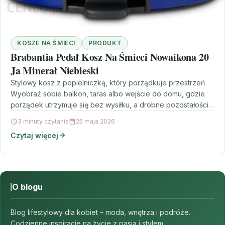
KOSZE NA ŚMIECI
PRODUKT
Brabantia Pedał Kosz Na Śmieci Nowaikona 20
Ja Minerał Niebieski
Stylowy kosz z popielniczką, który porządkuje przestrzeń
Wyobraź sobie balkon, taras albo wejście do domu, gdzie
porządek utrzymuje się bez wysiłku, a drobne pozostałości…
3 minuty czytania
25 maja 2026
Czytaj więcej
O blogu
Blog lifestylowy dla kobiet – moda, wnętrza i podróże.
Codzienne inspiracje na życie z pasją i stylem.