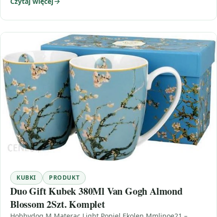
Czytaj więcej
KUBKI
PRODUKT
Duo Gift Kubek 380Ml Van Gogh Almond
Blossom 2Szt. Komplet
Hobbydog M Materac Light Popiel Ekolen Mmlipoe21 –