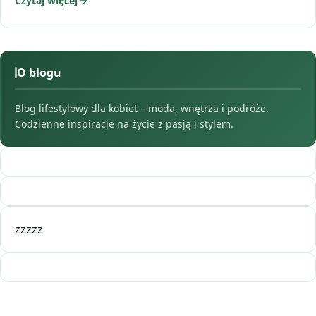
Czytaj więcej
O blogu
Blog lifestylowy dla kobiet – moda, wnętrza i podróże.
Codzienne inspiracje na życie z pasją i stylem.
zzzzz