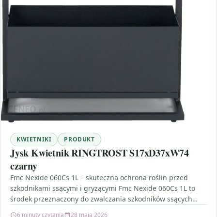
KWIETNIKI
PRODUKT
Jysk Kwietnik RINGTROST S17xD37xW74
czarny
Fmc Nexide 060Cs 1L – skuteczna ochrona roślin przed
szkodnikami ssącymi i gryzącymi Fmc Nexide 060Cs 1L to
środek przeznaczony do zwalczania szkodników ssących…
6 minuty czytania
28 maja 2026