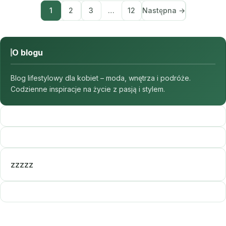
1
2
3
…
12
Następna →
O blogu
Blog lifestylowy dla kobiet – moda, wnętrza i podróże.
Codzienne inspiracje na życie z pasją i stylem.
zzzzz