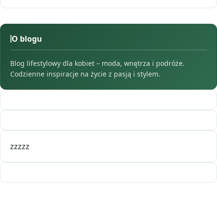
O blogu
Blog lifestylowy dla kobiet – moda, wnętrza i podróże.
Codzienne inspiracje na życie z pasją i stylem.
zzzzz