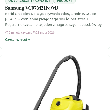
ODKURZACZE TRADYCYJNE
PRODUKT
Samsung VC07M21N9VD
Kerbl Grzebień Do Wyczesywania Włosy Średnie/Grube
[83437] – codzienna pielęgnacja sierści bez stresu
Regularne czesanie to jeden z najprostszych sposobów, by
sierść Twojego pupila…
5 minuty czytania
28 maja 2026
Czytaj więcej