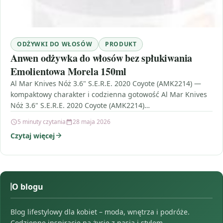
ODŻYWKI DO WŁOSÓW
PRODUKT
Anwen odżywka do włosów bez spłukiwania
Emolientowa Morela 150ml
Al Mar Knives Nóż 3.6" S.E.R.E. 2020 Coyote (AMK2214) —
kompaktowy charakter i codzienna gotowość Al Mar Knives
Nóż 3.6" S.E.R.E. 2020 Coyote (AMK2214)…
5 minuty czytania
28 maja 2026
Czytaj więcej
O blogu
Blog lifestylowy dla kobiet – moda, wnętrza i podróże.
Codzienne inspiracje na życie z pasją i stylem.