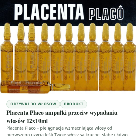
ODŻYWKI DO WŁOSÓW
PRODUKT
Placenta Placo ampułki przeciw wypadaniu
włosów 12x10ml
Placenta Placo – pielęgnacja wzmacniająca włosy od
pierwszego użycia Jeśli Twoje włosy są kruche, słabe i łatwo