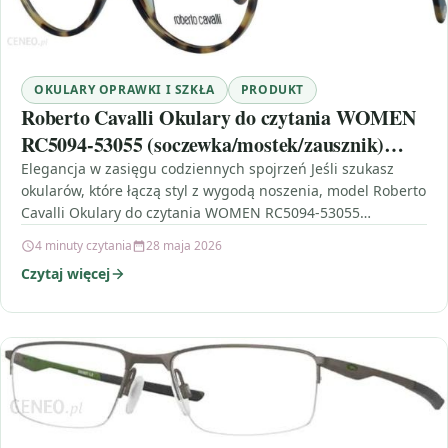
OKULARY OPRAWKI I SZKŁA
PRODUKT
Roberto Cavalli Okulary do czytania WOMEN
RC5094-53055 (soczewka/mostek/zausznik)
53/15/140 mm)
Elegancja w zasięgu codziennych spojrzeń Jeśli szukasz
okularów, które łączą styl z wygodą noszenia, model Roberto
Cavalli Okulary do czytania WOMEN RC5094-53055
(soczewka/mostek/zausznik) 53/15/140…
4 minuty czytania
28 maja 2026
Czytaj więcej