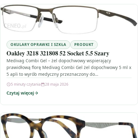
OKULARY OPRAWKI I SZKŁA
PRODUKT
Oakley 3218 321808 52 Socket 5.5 Szary
Medivag Combi Gel – żel dopochwowy wspierający
prawidłową florę Medivag Combi Gel żel dopochwowy 5 ml x
5 apli to wyrób medyczny przeznaczony do…
5 minuty czytania
28 maja 2026
Czytaj więcej