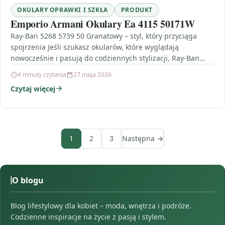
OKULARY OPRAWKI I SZKŁA
PRODUKT
Emporio Armani Okulary Ea 4115 50171W
Ray-Ban 5268 5739 50 Granatowy – styl, który przyciąga
spojrzenia Jeśli szukasz okularów, które wyglądają
nowocześnie i pasują do codziennych stylizacji, Ray-Ban
5268 5739…
4 minuty czytania
27 maja 2026
Czytaj więcej
1
2
3
Następna →
O blogu
Blog lifestylowy dla kobiet – moda, wnętrza i podróże.
Codzienne inspiracje na życie z pasją i stylem.