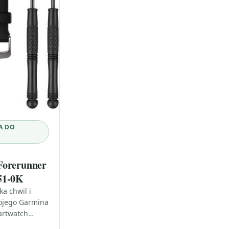
A DO
Forerunner
51-0K
a chwil i
ojego Garmina
martwatch
ia—na trening,