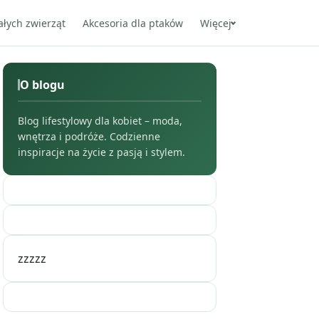
ałych zwierząt
Akcesoria dla ptaków
Więcej
O blogu
Blog lifestylowy dla kobiet – moda,
wnętrza i podróże. Codzienne
inspiracje na życie z pasją i stylem.
zzzzz