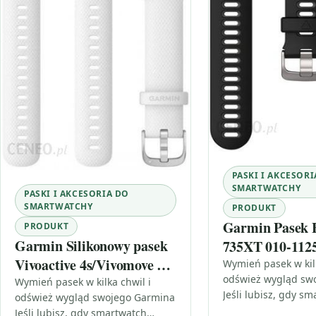
PASKI I AKCESORI
SMARTWATCHY
PASKI I AKCESORIA DO
SMARTWATCHY
PRODUKT
Garmin Pasek 
PRODUKT
Garmin Silikonowy pasek
735XT 010-112
Vivoactive 4s/Vivomove 3s
Wymień pasek w kilk
odśwież wygląd sw
(18mm) biały ze srebrnym
Wymień pasek w kilka chwil i
Jeśli lubisz, gdy s
odśwież wygląd swojego Garmina
zapięciem [0101293200B]
pasuje do stylu dn
Jeśli lubisz, gdy smartwatch