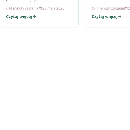
do biura albo na s
pasuje do stylu dnia—na trening,
4 minuty czytania
28 maja 2026
4 minuty czytania
2
liczy…
do biura albo na spotkanie—
Czytaj więcej
Czytaj więcej
liczy…