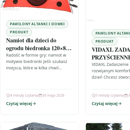
PAWILONY ALTANKI I DOMKI
PRODUKT
PAWILONY ALTANK
Namiot dla dzieci do
PRODUKT
ogrodu biedronka 120×80
VIDAXL ZADA
cm
Radość w formie gry: namiot w
PRZYŚCIENNE
motywie biedronki Jeśli szukasz
ZWIJANYM 
VIDAXL Zadaszenie 
miejsca, które w kilka chwil
rozwijanym komfor
3X3 M ANTR
zamieni zwykły kącik w
dzień Chcesz stwor
prawdziwą strefę zabawy, ten
miejsce, w którym 
produkt…
przyjemne niezależ
4 minuty czytania
30 maja 2026
5 minuty czytania
3
kaprysów pogody? 
Czytaj więcej
Czytaj więcej