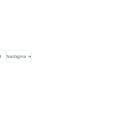
4
Następna →