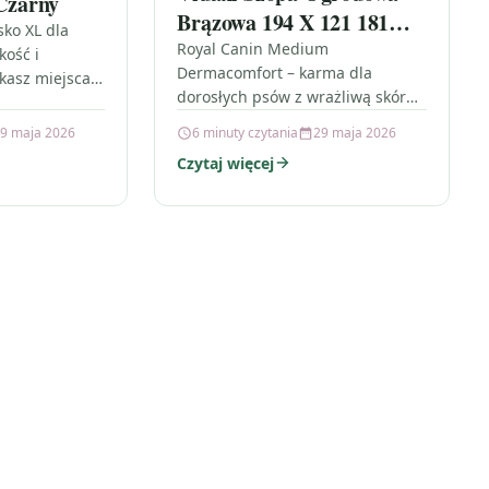
 Czarny
Brązowa 194 X 121 181
ko XL dla
Cm Stalowa (47027)
Royal Canin Medium
kość i
Dermacomfort – karma dla
kasz miejsca,
dorosłych psów z wrażliwą skórą
kot lub królik
Jeśli Twój pies ma skórę skłonną
wdę odpocząć,
9 maja 2026
6 minuty czytania
29 maja 2026
do podrażnień albo łatwo reaguje
Czytaj więcej
alergicznie,…