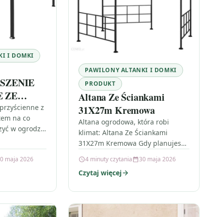
I I DOMKI
PAWILONY ALTANKI I DOMKI
SZENIE
PRODUKT
 ZE
Altana Ze Ściankami
DACHEM
przyścienne z
31X27m Kremowa
tem na co
ACYT
Altana ogrodowa, która robi
zyć w ogrodzie
klimat: Altana Ze Ściankami
spotkania będą
31X27m Kremowa Gdy planujesz
nie od
spotkania w ogrodzie, liczy się nie
0 maja 2026
4 minuty czytania
30 maja 2026
VIDAXL…
tylko miejsce, ale też komfort.
Czytaj więcej
Altana…