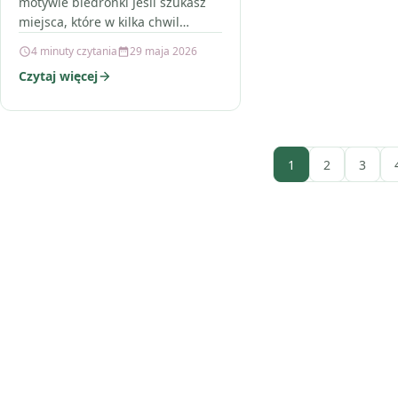
motywie biedronki Jeśli szukasz
miejsca, które w kilka chwil
zamieni zwykły kącik w
4 minuty czytania
29 maja 2026
prawdziwą strefę zabawy, ten
Czytaj więcej
produkt…
1
2
3