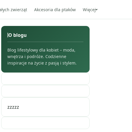
ałych zwierząt
Akcesoria dla ptaków
Więcej
O blogu
Blog lifestylowy dla kobiet – moda,
wnętrza i podróże. Codzienne
inspiracje na życie z pasją i stylem.
zzzzz