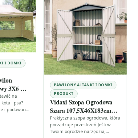
I I DOMKI
wilon
PAWILONY ALTANKI I DOMKI
owy 3X6 m
PRODUKT
tawić na
Vidaxl Szopa Ogrodowa
kota i psa?
Szara 107,5X46X183cm
ie i podawanie
ra ma
Stal Galwanizowana
Praktyczna szopa ogrodowa, która
 na komfort
porządkuje przestrzeń Jeśli w
Twoim ogrodzie narzędzia,