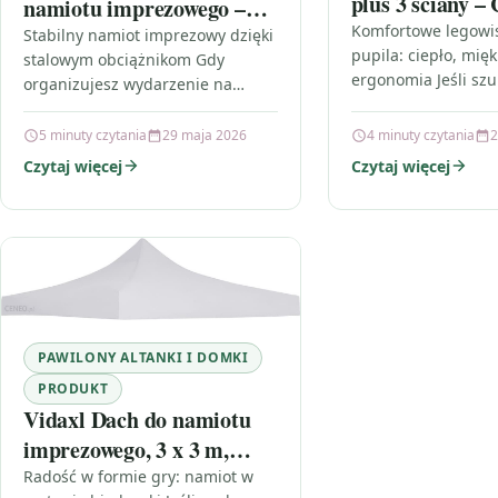
plus 3 ściany –
namiotu imprezowego –
Komfortowe legowis
Zestaw 4 szt –
Stabilny namiot imprezowy dzięki
pupila: ciepło, mięk
stalowym obciążnikom Gdy
ergonomia Jeśli szu
organizujesz wydarzenie na
w którym Twój pies, 
świeżym powietrzu, liczy się nie
będzie mógł napra
tylko wygląd namiotu, ale przede
5 minuty czytania
29 maja 2026
4 minuty czytania
2
sprawdzi…
wszystkim jego bezpieczeństwo.
Czytaj więcej
Czytaj więcej
Stalowe…
PAWILONY ALTANKI I DOMKI
PRODUKT
Vidaxl Dach do namiotu
imprezowego, 3 x 3 m,
biały 48875
Radość w formie gry: namiot w