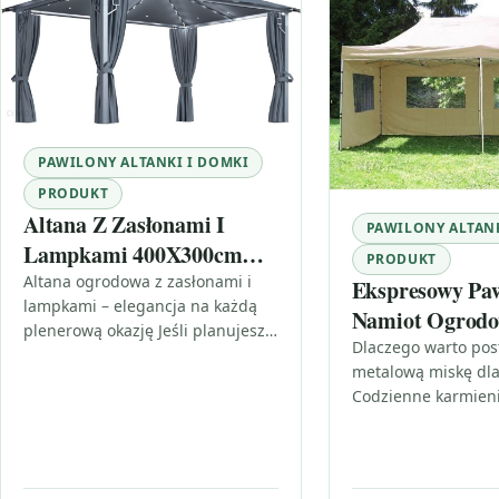
PAWILONY ALTANKI I DOMKI
PRODUKT
Altana Z Zasłonami I
PAWILONY ALTANK
Lampkami 400X300cm
PRODUKT
Antracyt Aluminium
Altana ogrodowa z zasłonami i
Ekspresowy Pa
lampkami – elegancja na każdą
Namiot Ogrod
plenerową okazję Jeśli planujesz
+ 5 Scian
Dlaczego warto pos
obiady na tarasie, rodzinne
metalową miskę dla 
spotkania, grill w ogrodzie albo
Codzienne karmien
po…
wody to rutyna, któ
bezpośredni wpływ
Twojego…