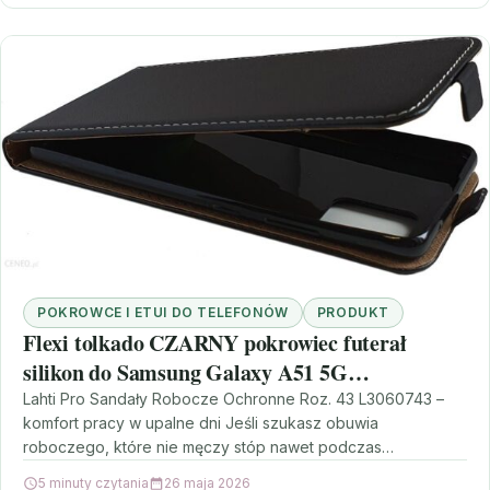
POKROWCE I ETUI DO TELEFONÓW
PRODUKT
Flexi tolkado CZARNY pokrowiec futerał
silikon do Samsung Galaxy A51 5G
(5904054811481)
Lahti Pro Sandały Robocze Ochronne Roz. 43 L3060743 –
komfort pracy w upalne dni Jeśli szukasz obuwia
roboczego, które nie męczy stóp nawet podczas…
5 minuty czytania
26 maja 2026