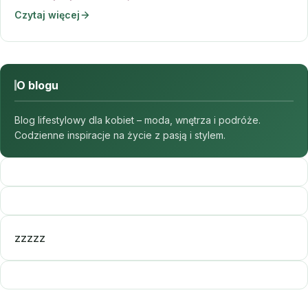
Czytaj więcej
O blogu
Blog lifestylowy dla kobiet – moda, wnętrza i podróże.
Codzienne inspiracje na życie z pasją i stylem.
zzzzz