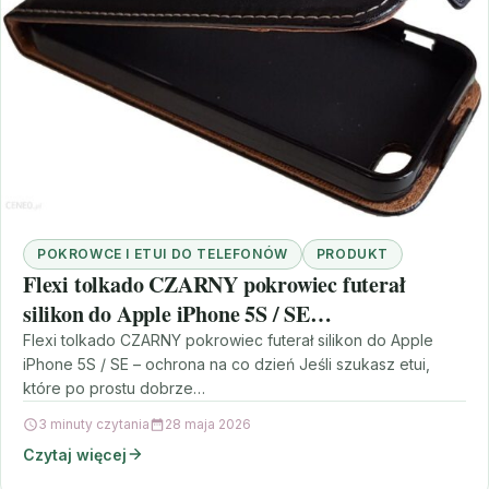
POKROWCE I ETUI DO TELEFONÓW
PRODUKT
Flexi tolkado CZARNY pokrowiec futerał
silikon do Apple iPhone 5S / SE
(5904054808764)
Flexi tolkado CZARNY pokrowiec futerał silikon do Apple
iPhone 5S / SE – ochrona na co dzień Jeśli szukasz etui,
które po prostu dobrze…
3 minuty czytania
28 maja 2026
Czytaj więcej