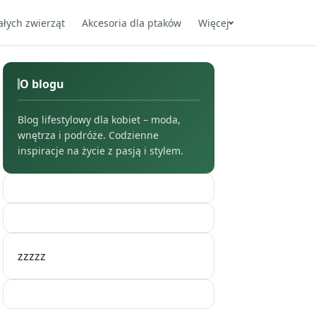
ałych zwierząt
Akcesoria dla ptaków
Więcej
O blogu
Blog lifestylowy dla kobiet – moda,
wnętrza i podróże. Codzienne
inspiracje na życie z pasją i stylem.
zzzzz