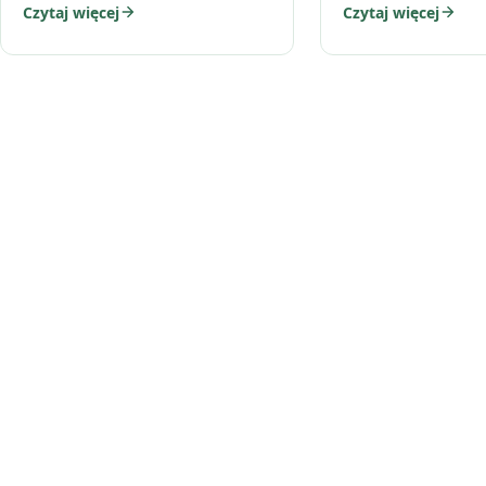
drobiazgi,…
Czytaj więcej
Czytaj więcej
zaczyna brakować miejsca na
drobiazgi,…