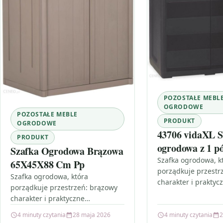
POZOSTAŁE MEBL
OGRODOWE
POZOSTAŁE MEBLE
PRODUKT
OGRODOWE
43706 vidaXL S
PRODUKT
ogrodowa z 1 pó
Szafka Ogrodowa Brązowa
Szafka ogrodowa, k
65X45X88 Cm Pp
porządkuje przestr
Szafka ogrodowa, która
charakter i praktyc
porządkuje przestrzeń: brązowy
przechowywanie Je
charakter i praktyczne
ogrodzie, na tarasi
przechowywanie Jeśli w Twoim
zaczyna brakować m
4 minuty czytania
28 maja 2026
4 minuty czytania
2
ogrodzie, na tarasie albo w pralni