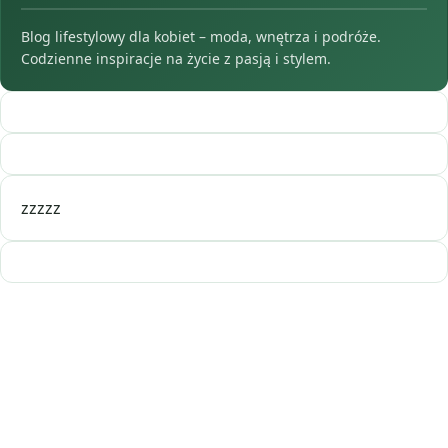
Blog lifestylowy dla kobiet – moda, wnętrza i podróże.
Codzienne inspiracje na życie z pasją i stylem.
zzzzz