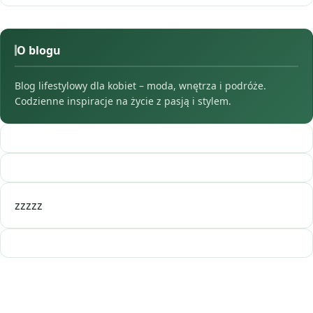
O blogu
Blog lifestylowy dla kobiet – moda, wnętrza i podróże.
Codzienne inspiracje na życie z pasją i stylem.
zzzzz