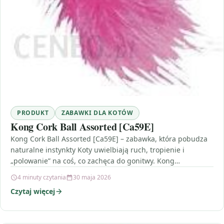
PRODUKT
ZABAWKI DLA KOTÓW
Kong Cork Ball Assorted [Ca59E]
Kong Cork Ball Assorted [Ca59E] – zabawka, która pobudza
naturalne instynkty Koty uwielbiają ruch, tropienie i
„polowanie” na coś, co zachęca do gonitwy. Kong…
4 minuty czytania
30 maja 2026
Czytaj więcej