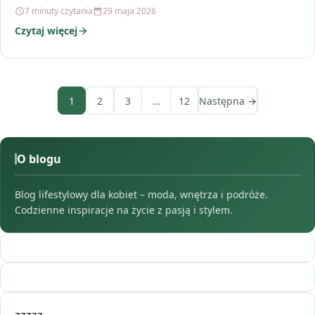
7 minuty czytania
29 maja 2026
Czytaj więcej
1
2
3
…
12
Następna →
O blogu
Blog lifestylowy dla kobiet – moda, wnętrza i podróże.
Codzienne inspiracje na życie z pasją i stylem.