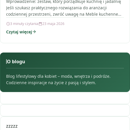
Wprowadzenie: zestaw, który porządkuje kuchnię i jadalnię
Jeśli szukasz praktycznego rozwiązania do aranżacji
codziennej przestrzeni, zwróć uwagę na Meble kuchenne
Zestaw mebli kuchennych z…
3 minuty czytania
23 maja 2026
Czytaj więcej
O blogu
Blog lifestylowy dla kobiet – moda, wnętrza i podróże.
Codzienne inspiracje na życie z pasją i stylem.
zzzzz