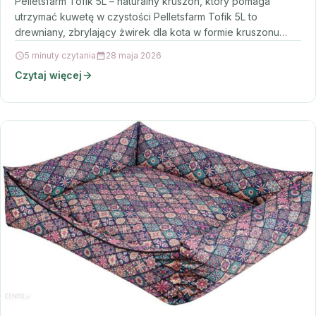
Pelletsfarm Tofik 5L – naturalny kruszon, który pomaga
utrzymać kuwetę w czystości Pelletsfarm Tofik 5L to
drewniany, zbrylający żwirek dla kota w formie kruszonu…
5 minuty czytania
28 maja 2026
Czytaj więcej