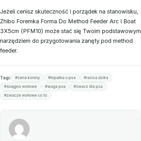
Jeżeli cenisz skuteczność i porządek na stanowisku,
Zhibo Foremka Forma Do Method Feeder Arc I Boat
3X5cm (PFM10) może stać się Twoim podstawowym
narzędziem do przygotowania zanęty pod method
feeder.
Tagi:
#cena koniny
#łopatka u psa
#racica dzika
#ścięgno wołowe
#waga psa
#żwacz dla psa
#żwacze wołowe co to