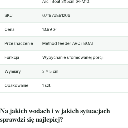
Arc I Boat 3X5cm (PFM10)
SKU
67f97d891206
Cena
13.99 zł
Przeznaczenie
Method feeder ARC i BOAT
Funkcja
Wypychanie uformowanej porcji
Wymiary
3 × 5 cm
Opakowanie
1 szt.
Na jakich wodach i w jakich sytuacjach
sprawdzi się najlepiej?