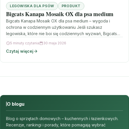
LEGOWISKA DLA PSÓW
PRODUKT
Bigcats Kanapa Mosaik OX dla psa medium
Bigcats Kanapa Mosaik OX dla psa medium – wygoda i
ochrona w codziennym użytkowaniu Jeśli szukasz
legowiska, które nie boi się codziennych wyzwań, Bigcats…
5 minuty czytania
30 maja 2026
Czytaj więcej
O blogu
Blog o sprzętach domowych – kuchennych i łazienkowych.
Recenzje, rankingi i porady, które pomagają wybrać