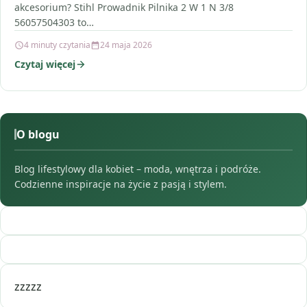
akcesorium? Stihl Prowadnik Pilnika 2 W 1 N 3/8
56057504303 to…
4 minuty czytania
24 maja 2026
Czytaj więcej
O blogu
Blog lifestylowy dla kobiet – moda, wnętrza i podróże.
Codzienne inspiracje na życie z pasją i stylem.
zzzzz