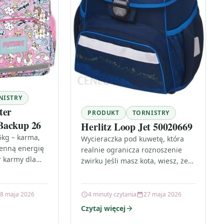
NISTRY
ter
PRODUKT
TORNISTRY
Backup 26
Herlitz Loop Jet 50020669
5kg – karma,
Wycieraczka pod kuwetę, która
ienną energię
realnie ogranicza roznoszenie
 karmy dla
żwirku Jeśli masz kota, wiesz, że
z tych decyzji,
żwirek potrafi pojawić się
na…
wszędzie: przy drzwiach, na
dywanie, a nawet…
8 maja 2026
4 minuty czytania
27 maja 2026
Czytaj więcej