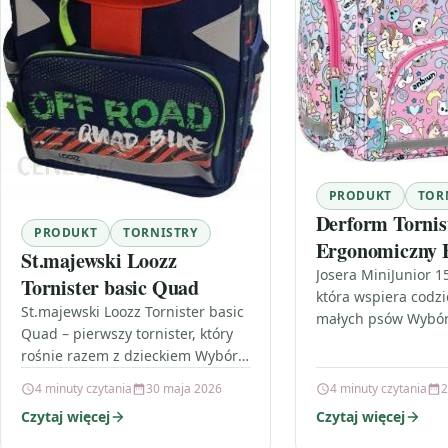
PRODUKT
TOR
Derform Tornis
PRODUKT
TORNISTRY
Ergonomiczny 
St.majewski Loozz
Josera MiniJunior 1
Tornister basic Quad
która wspiera codz
St.majewski Loozz Tornister basic
małych psów Wybór
Quad – pierwszy tornister, który
szczeniaka to jedna 
rośnie razem z dzieckiem Wybór
które mają wpływ 
tornistra na start przygody ze
4 minuty czytania
30 maja 2026
4 minuty czytania
2
szkołą to coś więcej niż…
Czytaj więcej
Czytaj więcej