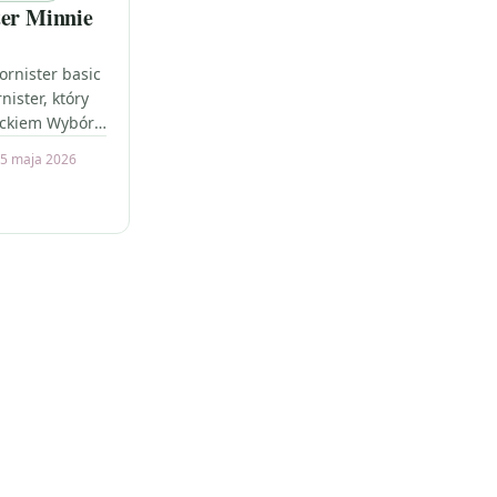
ter Minnie
ornister basic
nister, który
eckiem Wybór
przygody ze
5 maja 2026
 niż…