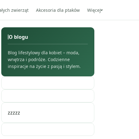
ałych zwierząt
Akcesoria dla ptaków
Więcej
O blogu
Blog lifestylowy dla kobiet – moda,
wnętrza i podróże. Codzienne
inspiracje na życie z pasją i stylem.
zzzzz