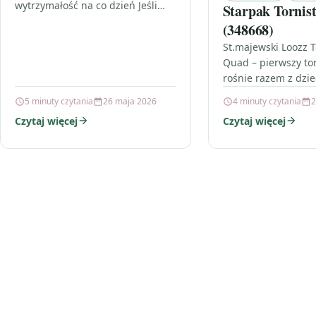
wytrzymałość na co dzień Jeśli
Starpak Tornis
szukasz smyczy, która wygląda
(348668)
efektownie i radzi sobie w
St.majewski Loozz T
codziennych wyjściach,…
Quad – pierwszy tor
rośnie razem z dzi
tornistra na start 
5 minuty czytania
26 maja 2026
4 minuty czytania
2
szkołą to coś więcej
Czytaj więcej
Czytaj więcej