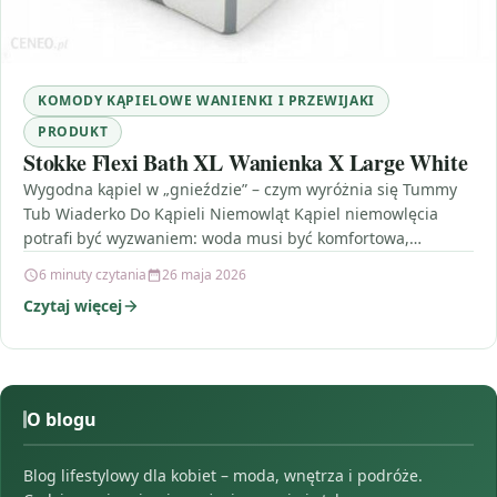
KOMODY KĄPIELOWE WANIENKI I PRZEWIJAKI
PRODUKT
Stokke Flexi Bath XL Wanienka X Large White
Wygodna kąpiel w „gnieździe” – czym wyróżnia się Tummy
Tub Wiaderko Do Kąpieli Niemowląt Kąpiel niemowlęcia
potrafi być wyzwaniem: woda musi być komfortowa,
pozycja…
6 minuty czytania
26 maja 2026
Czytaj więcej
O blogu
Blog lifestylowy dla kobiet – moda, wnętrza i podróże.