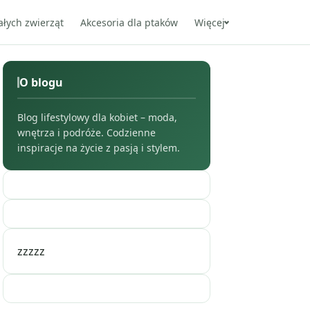
ałych zwierząt
Akcesoria dla ptaków
Więcej
O blogu
Blog lifestylowy dla kobiet – moda,
wnętrza i podróże. Codzienne
inspiracje na życie z pasją i stylem.
zzzzz