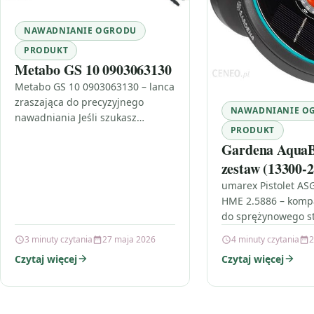
NAWADNIANIE OGRODU
PRODUKT
Metabo GS 10 0903063130
Metabo GS 10 0903063130 – lanca
zraszająca do precyzyjnego
NAWADNIANIE O
nawadniania Jeśli szukasz
PRODUKT
rozwiązania, które ułatwi zarówno
Gardena AquaB
czyszczenie, jak i dokładne
nawadnianie, Metabo GS 10…
zestaw (13300-2
umarex Pistolet AS
HME 2.5886 – komp
do sprężynowego str
szukasz pistoletu AS
3 minuty czytania
27 maja 2026
4 minuty czytania
2
realistyczne wykona
Czytaj więcej
Czytaj więcej
mechaniką…