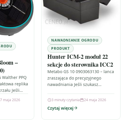
NAWADNIANIE OGRODU
GRODU
PRODUKT
Hunter ICM-2 moduł 22
loom –
sekcje do sterownika ICC2
0)
Metabo GS 10 0903063130 – lanca
G Walther PPQ
zraszająca do precyzyjnego
aktowa replika
nawadniania Jeśli szukasz
zału Jeśli
rozwiązania, które ułatwi zarówno
G, który łączy
czyszczenie, jak i dokładne
7 maja 2026
3 minuty czytania
24 maja 2026
nie z prostą
nawadnianie, Metabo GS 10…
Czytaj więcej