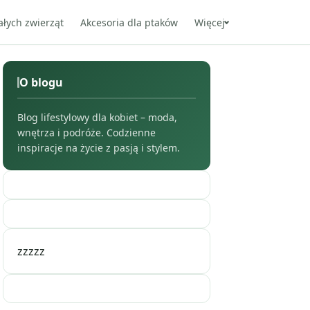
ałych zwierząt
Akcesoria dla ptaków
Więcej
O blogu
Blog lifestylowy dla kobiet – moda,
wnętrza i podróże. Codzienne
inspiracje na życie z pasją i stylem.
zzzzz