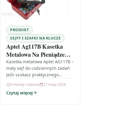
PRODUKT
SEJFY I SZAFKI NA KLUCZE
Aptel Ag117B Kasetka
Metalowa Na Pieniądze
Sejf Klucz 20
Kasetka metalowa Aptel AG117B –
mały sejf do codziennych zadań
Jeśli szukasz praktycznego
sposobu na przechowywanie
4 minuty czytania
27 maja 2026
drobnych pieniędzy i kluczy, Aptel
Czytaj więcej
Ag117B Kasetka Metalowa…