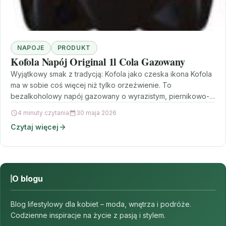
NAPOJE
PRODUKT
Kofola Napój Original 1l Cola Gazowany
Wyjątkowy smak z tradycją: Kofola jako czeska ikona Kofola
ma w sobie coś więcej niż tylko orzeźwienie. To
bezalkoholowy napój gazowany o wyrazistym, piernikowo-
korzennym…
4 minuty czytania
30 maja 2026
Czytaj więcej
O blogu
Blog lifestylowy dla kobiet – moda, wnętrza i podróże.
Codzienne inspiracje na życie z pasją i stylem.