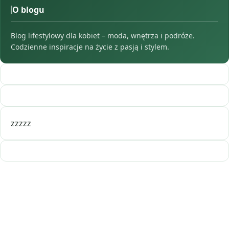
O blogu
Blog lifestylowy dla kobiet – moda, wnętrza i podróże.
Codzienne inspiracje na życie z pasją i stylem.
zzzzz