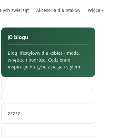
ałych zwierząt
Akcesoria dla ptaków
Więcej
O blogu
Blog lifestylowy dla kobiet – moda,
wnętrza i podróże. Codzienne
inspiracje na życie z pasją i stylem.
zzzzz