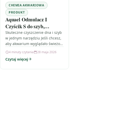
CHEMIA AKWARIOWA
PRODUKT
Aquael Odmulacz I
Czyścik S do szyb,
akwarium 2w1
Skuteczne czyszczenie dna i szyb
w jednym narzędziu Jeśli chcesz,
aby akwarium wyglądało świeżo i
estetycznie, kluczowe są
4 minuty czytania
28 maja 2026
regularne prace porządkowe:
Czytaj więcej
odmulanie podłoża oraz…