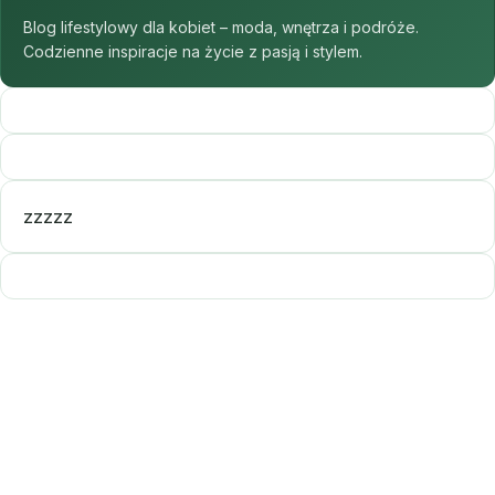
Blog lifestylowy dla kobiet – moda, wnętrza i podróże.
Codzienne inspiracje na życie z pasją i stylem.
zzzzz