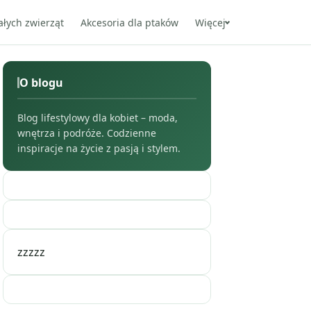
ałych zwierząt
Akcesoria dla ptaków
Więcej
O blogu
Blog lifestylowy dla kobiet – moda,
wnętrza i podróże. Codzienne
inspiracje na życie z pasją i stylem.
zzzzz