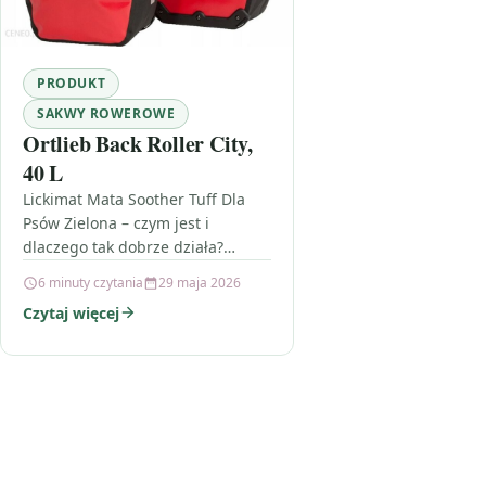
PRODUKT
SAKWY ROWEROWE
Ortlieb Back Roller City,
40 L
Lickimat Mata Soother Tuff Dla
Psów Zielona – czym jest i
dlaczego tak dobrze działa?
Lickimat Mata Soother Tuff Dla
6 minuty czytania
29 maja 2026
Psów Zielona to twarda,…
Czytaj więcej