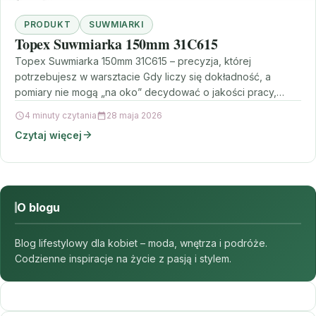
PRODUKT
SUWMIARKI
Topex Suwmiarka 150mm 31C615
Topex Suwmiarka 150mm 31C615 – precyzja, której
potrzebujesz w warsztacie Gdy liczy się dokładność, a
pomiary nie mogą „na oko” decydować o jakości pracy,…
4 minuty czytania
28 maja 2026
Czytaj więcej
O blogu
Blog lifestylowy dla kobiet – moda, wnętrza i podróże.
Codzienne inspiracje na życie z pasją i stylem.