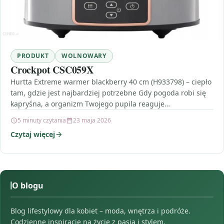
PRODUKT
WOLNOWARY
Crockpot CSC059X
Hurtta Extreme warmer blackberry 40 cm (H933798) – ciepło
tam, gdzie jest najbardziej potrzebne Gdy pogoda robi się
kapryśna, a organizm Twojego pupila reaguje…
5 minuty czytania
23 maja 2026
Czytaj więcej
O blogu
Blog lifestylowy dla kobiet – moda, wnętrza i podróże.
Codzienne inspiracje na życie z pasją i stylem.