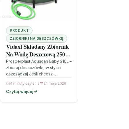
PRODUKT
ZBIORNIKI NA DESZCZÓWKĘ
Vidaxl Składany Zbiornik
Na Wodę Deszczową 250L
(V41223)
Prosperplast Aquacan Baby 210L –
zbieraj deszczówkę w stylu i
oszczędzaj Jeśli chcesz
podlewać ogród wodą z opadów,
4 minuty czytania
24 maja 2026
a przy tym zadbać o estetykę…
Czytaj więcej