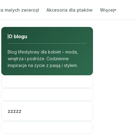
la małych zwierząt
Akcesoria dla ptaków
Więcej
O blogu
Blog lifestylowy dla kobiet – moda,
wnętrza i podróże. Codzienne
inspiracje na życie z pasją i stylem.
zzzzz