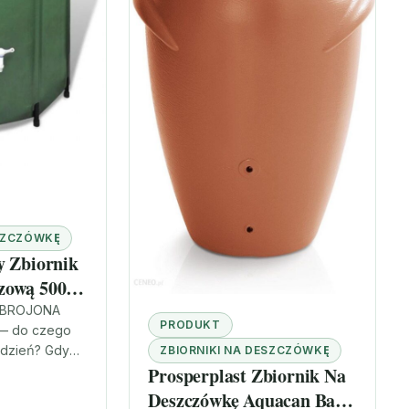
ESZCZÓWKĘ
y Zbiornik
zową 500L
ZBROJONA
PRODUKT
— do czego
 dzień? Gdy
ZBIORNIKI NA DESZCZÓWKĘ
go, a
Prosperplast Zbiornik Na
zymałego
Deszczówkę Aquacan Baby