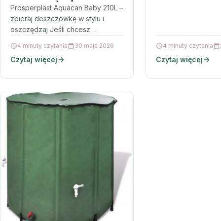
zabezpieczenia po
210L Antracytowy
Prosperplast Aquacan Baby 210L –
przed warunkami
zbieraj deszczówkę w stylu i
atmosferycznymi,…
oszczędzaj Jeśli chcesz
podlewać ogród wodą z opadów,
4 minuty czytania
30 maja 2026
4 minuty czytania
a przy tym zadbać o estetykę…
Czytaj więcej
Czytaj więcej