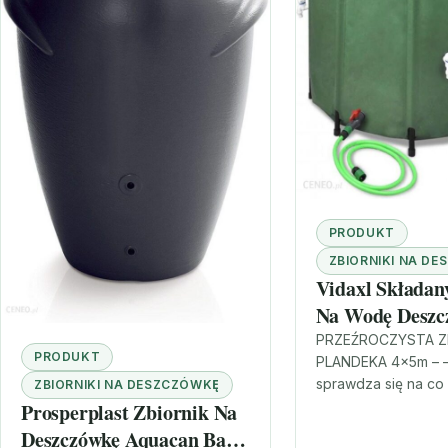
PRODUKT
ZBIORNIKI NA D
Vidaxl Składan
Na Wodę Deszc
(V41222)
PRZEŹROCZYSTA 
PRODUKT
PLANDEKA 4x5m – 
sprawdza się na co
ZBIORNIKI NA DESZCZÓWKĘ
potrzebujesz lekkie
Prosperplast Zbiornik Na
jednocześnie wytr
Deszczówkę Aquacan Baby