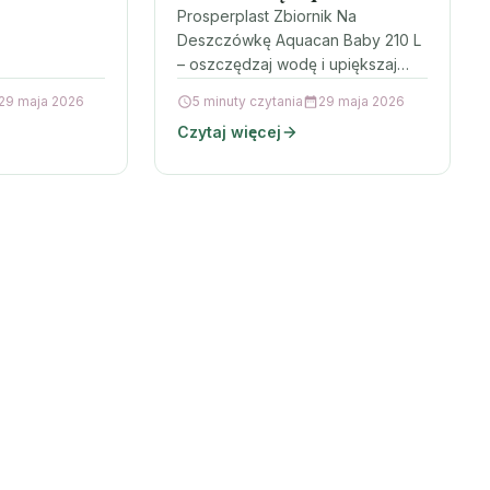
wierzchni
210 L
Prosperplast Zbiornik Na
Deszczówkę Aquacan Baby 210 L
– oszczędzaj wodę i upiększaj
ogród Jeśli chcesz ograniczyć
29 maja 2026
5 minuty czytania
29 maja 2026
zużycie wody z wodociągu do
Czytaj więcej
podlewania, świetnym…